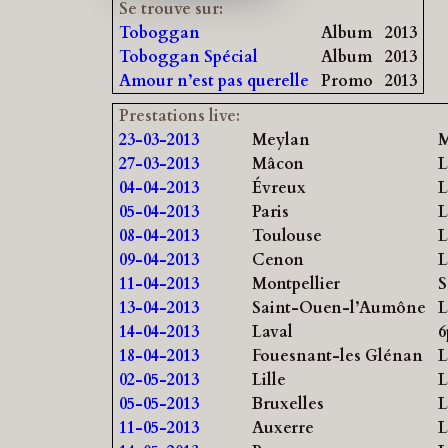
Se trouve sur:
Toboggan
Album
2013
Toboggan Spécial
Album
2013
Amour n’est pas querelle
Promo
2013
Prestations live:
23-03-2013
Meylan
M
27-03-2013
Mâcon
L
04-04-2013
Évreux
L
05-04-2013
Paris
L
08-04-2013
Toulouse
L
09-04-2013
Cenon
L
11-04-2013
Montpellier
S
13-04-2013
Saint-Ouen-l’Aumône
L
14-04-2013
Laval
6
18-04-2013
Fouesnant-les Glénan
L
02-05-2013
Lille
L
05-05-2013
Bruxelles
L
11-05-2013
Auxerre
L