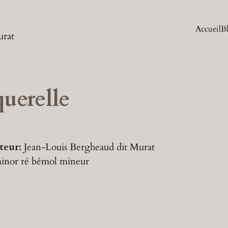
Accueil
B
urat
uerelle
teur:
Jean-Louis Bergheaud dit Murat
minor
ré bémol mineur