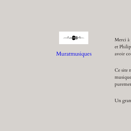
Merci à 
et Phili
Muratmusiques
avoir co
Ce site 
musique,
purement
Un grand