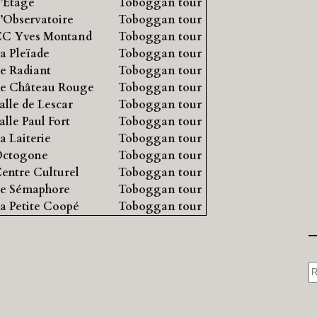
’Étage
Toboggan tour
’Observatoire
Toboggan tour
C Yves Montand
Toboggan tour
a Pleïade
Toboggan tour
e Radiant
Toboggan tour
e Château Rouge
Toboggan tour
alle de Lescar
Toboggan tour
alle Paul Fort
Toboggan tour
a Laiterie
Toboggan tour
ctogone
Toboggan tour
entre Culturel
Toboggan tour
e Sémaphore
Toboggan tour
a Petite Coopé
Toboggan tour
S
e
a