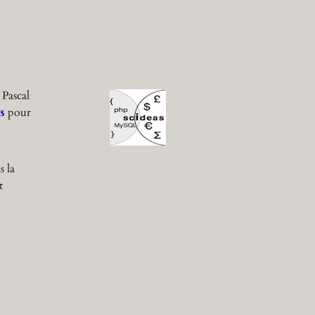
 Pascal
s
pour
s la
t