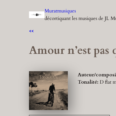
Aller
Muratmusiques
au
décortiquant les musiques de JL M
contenu
<<
Amour n’est pas q
Auteur/composi
Tonalité:
D flat 