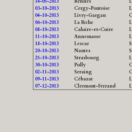
14-05-2013
Rennes
L
03-10-2013
Cergy-Pontoise
L
04-10-2013
Livry-Gargan
C
06-10-2013
La Riche
L
08-10-2013
Caluire-et-Cuire
L
11-10-2013
Annemasse
L
18-10-2013
Lescar
S
20-10-2013
Nantes
S
25-10-2013
Strasbourg
L
30-10-2013
Pully
O
02-11-2013
Seraing
C
09-11-2013
Cébazat
L
07-12-2013
Clermont-Ferrand
L