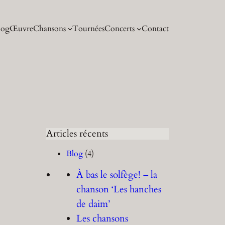
log
Œuvre
Chansons
Tournées
Concerts
Contact
Articles récents
Blog
(4)
À bas le solfège! – la
chanson ‘Les hanches
de daim’
Les chansons