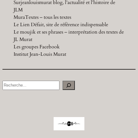
Surjeanlouismurat blog, l’actualité et l’histoire de
JLM
MuraTextes – tous les textes
Le Lien Défait, site de référence indispensable
Le moujik et ses phrases – interprétation des textes de
JL Murat
Les groupes Facebook
Institut Jean-Louis Murat
S
e
a
r
c
h