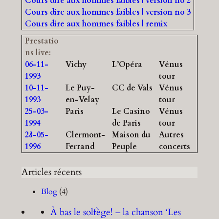
Cours dire aux hommes faibles | version no 2
Cours dire aux hommes faibles | version no 3
Cours dire aux hommes faibles | remix
Prestatio
ns live:
06-11-
Vichy
L’Opéra
Vénus
1993
tour
10-11-
Le Puy-
CC de Vals
Vénus
1993
en-Velay
tour
25-03-
Paris
Le Casino
Vénus
1994
de Paris
tour
28-05-
Clermont-
Maison du
Autres
1996
Ferrand
Peuple
concerts
Articles récents
Blog
(4)
À bas le solfège! – la chanson ‘Les