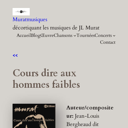
Aller
au
Muratmusiques
contenu
décortiquant les musiques de JL Murat
Accueil
Blog
Œuvre
Chansons
Tournées
Concerts
Contact
<<
Cours dire aux
hommes faibles
Auteur/composite
ur:
Jean-Louis
Bergheaud dit