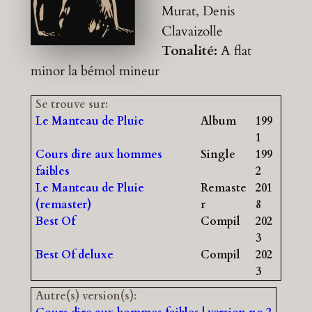
Murat, Denis
Clavaizolle
Tonalité:
A flat
minor
la bémol mineur
Se trouve sur:
Le Manteau de Pluie
Album
199
1
Cours dire aux hommes
Single
199
faibles
2
Le Manteau de Pluie
Remaste
201
(remaster)
r
8
Best Of
Compil
202
3
Best Of deluxe
Compil
202
3
Autre(s) version(s):