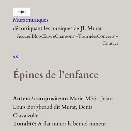
Aller
au
Muratmusiques
contenu
décortiquant les musiques de JL Murat
Accueil
Blog
Œuvre
Chansons
Tournées
Concerts
Contact
<<
Épines de l’enfance
Auteur/compositeur:
Marie Möör, Jean-
Louis Bergheaud dit Murat, Denis
Clavaizolle
Tonalité:
A flat minor
la bémol mineur