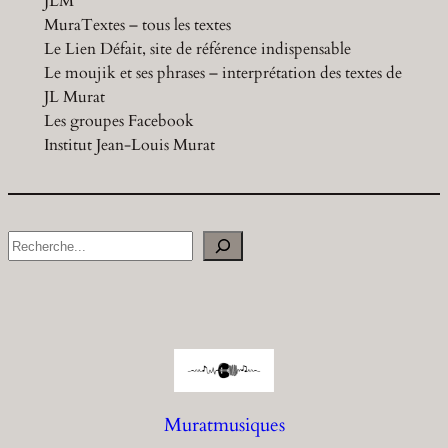
JLM
MuraTextes – tous les textes
Le Lien Défait, site de référence indispensable
Le moujik et ses phrases – interprétation des textes de
JL Murat
Les groupes Facebook
Institut Jean-Louis Murat
S
e
a
r
c
h
Muratmusiques