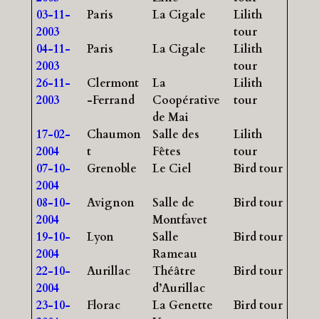
03-11-
Paris
La Cigale
Lilith
2003
tour
04-11-
Paris
La Cigale
Lilith
2003
tour
26-11-
Clermont
La
Lilith
2003
-Ferrand
Coopérative
tour
de Mai
17-02-
Chaumon
Salle des
Lilith
2004
t
Fêtes
tour
07-10-
Grenoble
Le Ciel
Bird tour
2004
08-10-
Avignon
Salle de
Bird tour
2004
Montfavet
19-10-
Lyon
Salle
Bird tour
2004
Rameau
22-10-
Aurillac
Théâtre
Bird tour
2004
d’Aurillac
23-10-
Florac
La Genette
Bird tour