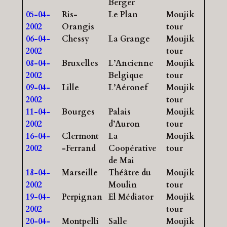
Berger
05-04-
Ris-
Le Plan
Moujik
2002
Orangis
tour
06-04-
Chessy
La Grange
Moujik
2002
tour
08-04-
Bruxelles
L’Ancienne
Moujik
2002
Belgique
tour
09-04-
Lille
L’Aéronef
Moujik
2002
tour
11-04-
Bourges
Palais
Moujik
2002
d’Auron
tour
16-04-
Clermont
La
Moujik
2002
-Ferrand
Coopérative
tour
de Mai
18-04-
Marseille
Théâtre du
Moujik
2002
Moulin
tour
19-04-
Perpignan
El Médiator
Moujik
2002
tour
20-04-
Montpelli
Salle
Moujik