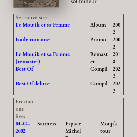
sol mineur
Se trouve sur:
Le Moujik et sa Femme
Album
200
2
Foule romaine
Promo
200
2
Le Moujik et sa Femme
Remast
201
(remaster)
er
8
Best Of
Compil
202
3
Best Of deluxe
Compil
202
3
Prestati
ons
live:
04-04-
Sannois
Espace
Moujik
2002
Michel
tour