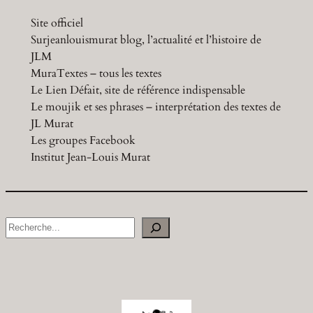
Site officiel
Surjeanlouismurat blog, l’actualité et l’histoire de
JLM
MuraTextes – tous les textes
Le Lien Défait, site de référence indispensable
Le moujik et ses phrases – interprétation des textes de
JL Murat
Les groupes Facebook
Institut Jean-Louis Murat
S
e
a
r
c