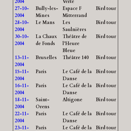
2004
Verte
27-10-
Bully-les-
Espace F
Bird tour
2004
Mines
Mitterrand
28-10-
Le Mans
Les
Bird tour
2004
Saulnières
30-10-
La Chaux
Théâtre de
Bird tour
2004
de Fonds
l’Heure
Bleue
13-11-
Bruxelles
Théâtre 140
Bird tour
2004
15-11-
Paris
Le Café de la
Bird tour
2004
Danse
16-11-
Paris
Le Café de la
Bird tour
2004
Danse
18-11-
Saint-
Altigone
Bird tour
2004
Orens
22-11-
Paris
Le Café de la
Bird tour
2004
Danse
23-11-
Paris
Le Café de la
Bird tour