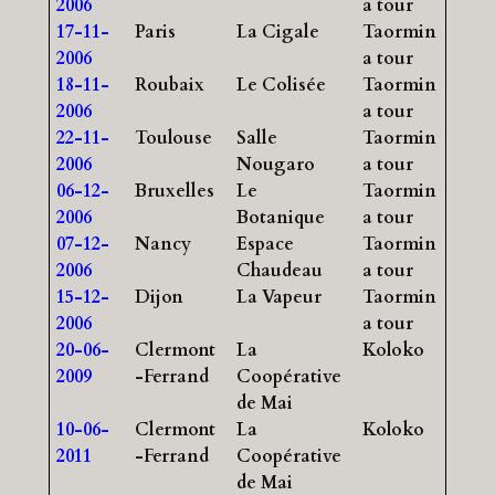
2006
a tour
17-11-
Paris
La Cigale
Taormin
2006
a tour
18-11-
Roubaix
Le Colisée
Taormin
2006
a tour
22-11-
Toulouse
Salle
Taormin
2006
Nougaro
a tour
06-12-
Bruxelles
Le
Taormin
2006
Botanique
a tour
07-12-
Nancy
Espace
Taormin
2006
Chaudeau
a tour
15-12-
Dijon
La Vapeur
Taormin
2006
a tour
20-06-
Clermont
La
Koloko
2009
-Ferrand
Coopérative
de Mai
10-06-
Clermont
La
Koloko
2011
-Ferrand
Coopérative
de Mai