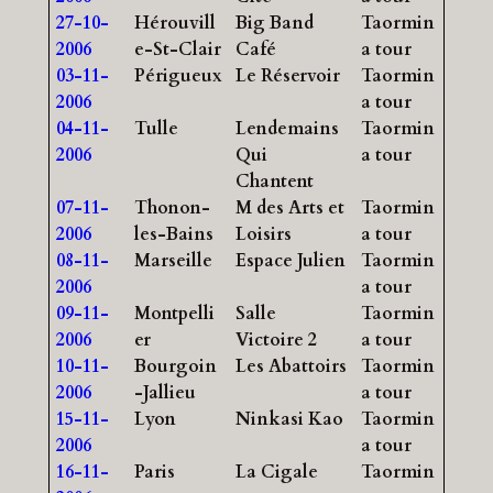
27-10-
Hérouvill
Big Band
Taormin
2006
e-St-Clair
Café
a tour
03-11-
Périgueux
Le Réservoir
Taormin
2006
a tour
04-11-
Tulle
Lendemains
Taormin
2006
Qui
a tour
Chantent
07-11-
Thonon-
M des Arts et
Taormin
2006
les-Bains
Loisirs
a tour
08-11-
Marseille
Espace Julien
Taormin
2006
a tour
09-11-
Montpelli
Salle
Taormin
2006
er
Victoire 2
a tour
10-11-
Bourgoin
Les Abattoirs
Taormin
2006
-Jallieu
a tour
15-11-
Lyon
Ninkasi Kao
Taormin
2006
a tour
16-11-
Paris
La Cigale
Taormin