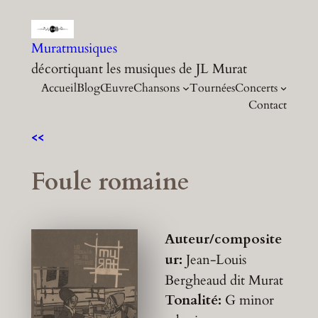
Aller
au
Muratmusiques
contenu
décortiquant les musiques de JL Murat
Accueil
Blog
Œuvre
Chansons
Tournées
Concerts
Contact
<<
Foule romaine
Auteur/composite
ur:
Jean-Louis
Bergheaud dit Murat
Tonalité:
G minor