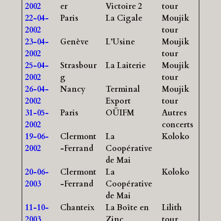
2002
er
Victoire 2
tour
22-04-
Paris
La Cigale
Moujik
2002
tour
23-04-
Genève
L’Usine
Moujik
2002
tour
25-04-
Strasbour
La Laiterie
Moujik
2002
g
tour
26-04-
Nancy
Terminal
Moujik
2002
Export
tour
31-05-
Paris
OÜIFM
Autres
2002
concerts
19-06-
Clermont
La
Koloko
2002
-Ferrand
Coopérative
de Mai
20-06-
Clermont
La
Koloko
2003
-Ferrand
Coopérative
de Mai
11-10-
Chanteix
La Boîte en
Lilith
2003
Zinc
tour