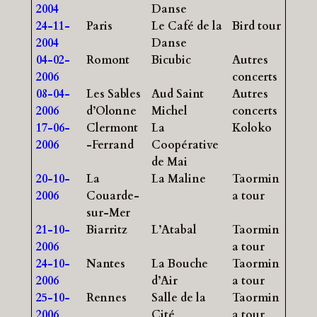
2004
Danse
24-11-
Paris
Le Café de la
Bird tour
2004
Danse
04-02-
Romont
Bicubic
Autres
2006
concerts
08-04-
Les Sables
Aud Saint
Autres
2006
d’Olonne
Michel
concerts
17-06-
Clermont
La
Koloko
2006
-Ferrand
Coopérative
de Mai
20-10-
La
La Maline
Taormin
2006
Couarde-
a tour
sur-Mer
21-10-
Biarritz
L’Atabal
Taormin
2006
a tour
24-10-
Nantes
La Bouche
Taormin
2006
d’Air
a tour
25-10-
Rennes
Salle de la
Taormin
2006
Cité
a tour