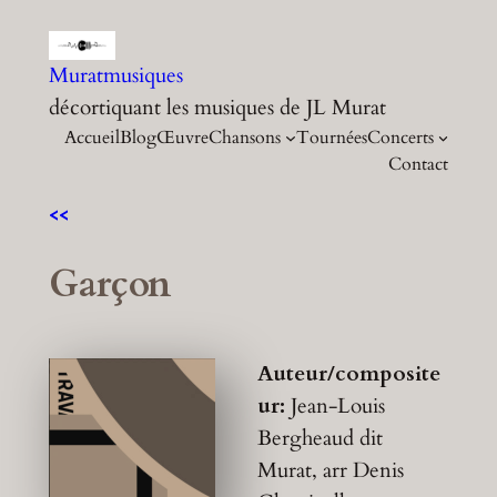
Aller
au
Muratmusiques
contenu
décortiquant les musiques de JL Murat
Accueil
Blog
Œuvre
Chansons
Tournées
Concerts
Contact
<<
Garçon
Auteur/composite
ur:
Jean-Louis
Bergheaud dit
Murat, arr Denis