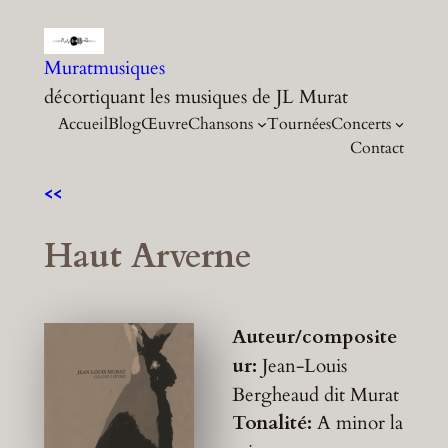
Aller
au
Muratmusiques
contenu
décortiquant les musiques de JL Murat
Accueil
Blog
Œuvre
Chansons
Tournées
Concerts
Contact
<<
Haut Arverne
Auteur/composite
ur:
Jean-Louis
Bergheaud dit Murat
Tonalité:
A minor
la