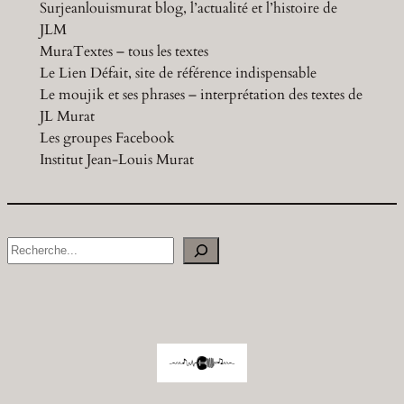
Surjeanlouismurat blog, l’actualité et l’histoire de
JLM
MuraTextes – tous les textes
Le Lien Défait, site de référence indispensable
Le moujik et ses phrases – interprétation des textes de
JL Murat
Les groupes Facebook
Institut Jean-Louis Murat
S
e
a
r
c
h