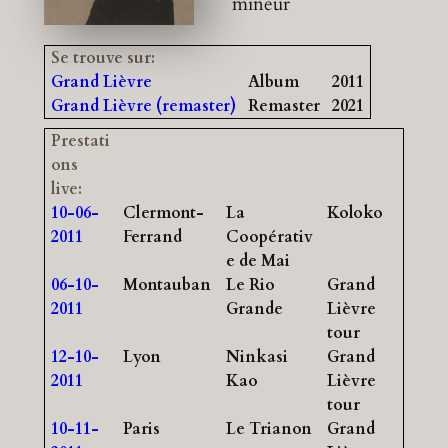
mineur
Se trouve sur:
Grand Lièvre
Album
2011
Grand Lièvre (remaster)
Remaster
2021
Prestati
ons
live:
10-06-
Clermont-
La
Koloko
2011
Ferrand
Coopérativ
e de Mai
06-10-
Montauban
Le Rio
Grand
2011
Grande
Lièvre
tour
12-10-
Lyon
Ninkasi
Grand
2011
Kao
Lièvre
tour
10-11-
Paris
Le Trianon
Grand