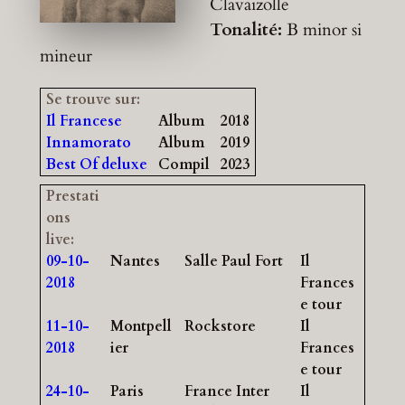
Clavaizolle
Tonalité:
B minor
si
mineur
Se trouve sur:
Il Francese
Album
2018
Innamorato
Album
2019
Best Of deluxe
Compil
2023
Prestati
ons
live:
09-10-
Nantes
Salle Paul Fort
Il
2018
Frances
e tour
11-10-
Montpell
Rockstore
Il
2018
ier
Frances
e tour
24-10-
Paris
France Inter
Il