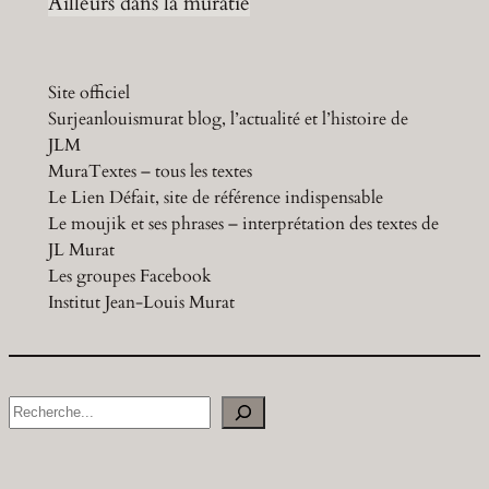
Ailleurs dans la muratie
Site officiel
Surjeanlouismurat blog, l’actualité et l’histoire de
JLM
MuraTextes – tous les textes
Le Lien Défait, site de référence indispensable
Le moujik et ses phrases – interprétation des textes de
JL Murat
Les groupes Facebook
Institut Jean-Louis Murat
S
e
a