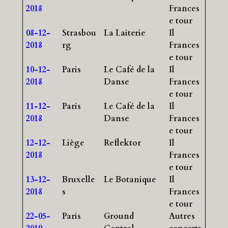
2018
Frances
e tour
08-12-
Strasbou
La Laiterie
Il
2018
rg
Frances
e tour
10-12-
Paris
Le Café de la
Il
2018
Danse
Frances
e tour
11-12-
Paris
Le Café de la
Il
2018
Danse
Frances
e tour
12-12-
Liège
Reflektor
Il
2018
Frances
e tour
13-12-
Bruxelle
Le Botanique
Il
2018
s
Frances
e tour
22-05-
Paris
Ground
Autres