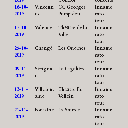
2019
Control
concerts
16-10-
Vincenn
CC Georges
Innamo
2019
es
Pompidou
rato
tour
17-10-
Valence
Théâtre de la
Innamo
2019
Ville
rato
tour
25-10-
Changé
Les Ondines
Innamo
2019
rato
tour
09-11-
Sérigna
La Cigalière
Innamo
2019
n
rato
tour
13-11-
Villefont
Théâtre Le
Innamo
2019
aine
Vellein
rato
tour
21-11-
Fontaine
La Source
Innamo
2019
rato
tour