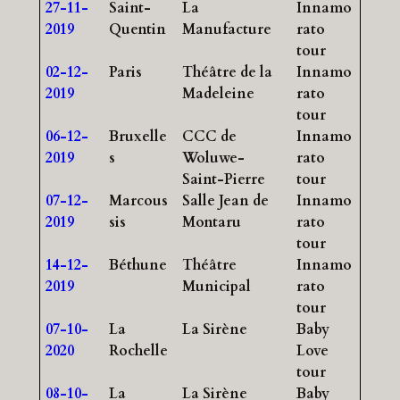
27-11-
Saint-
La
Innamo
2019
Quentin
Manufacture
rato
tour
02-12-
Paris
Théâtre de la
Innamo
2019
Madeleine
rato
tour
06-12-
Bruxelle
CCC de
Innamo
2019
s
Woluwe-
rato
Saint-Pierre
tour
07-12-
Marcous
Salle Jean de
Innamo
2019
sis
Montaru
rato
tour
14-12-
Béthune
Théâtre
Innamo
2019
Municipal
rato
tour
07-10-
La
La Sirène
Baby
2020
Rochelle
Love
tour
08-10-
La
La Sirène
Baby