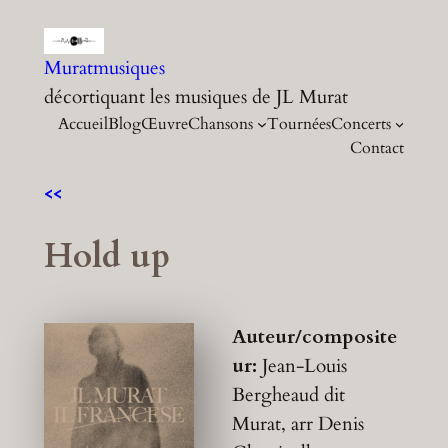
Aller
au
Muratmusiques
contenu
décortiquant les musiques de JL Murat
Accueil
Blog
Œuvre
Chansons
Tournées
Concerts
Contact
<<
Hold up
Auteur/composite
ur:
Jean-Louis
Bergheaud dit
Murat, arr Denis