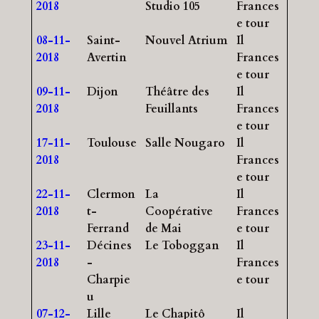
2018
Studio 105
Frances
e tour
08-11-
Saint-
Nouvel Atrium
Il
2018
Avertin
Frances
e tour
09-11-
Dijon
Théâtre des
Il
2018
Feuillants
Frances
e tour
17-11-
Toulouse
Salle Nougaro
Il
2018
Frances
e tour
22-11-
Clermon
La
Il
2018
t-
Coopérative
Frances
Ferrand
de Mai
e tour
23-11-
Décines
Le Toboggan
Il
2018
-
Frances
Charpie
e tour
u
07-12-
Lille
Le Chapitô
Il