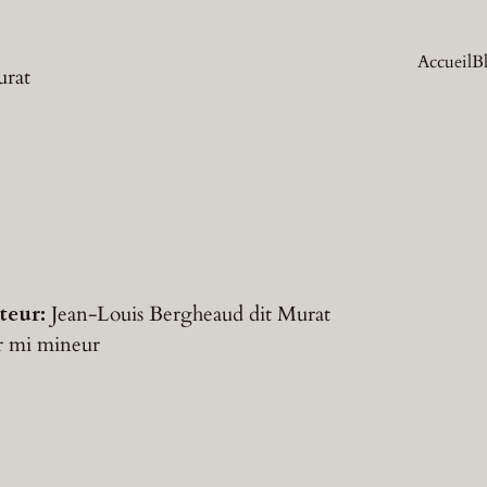
Accueil
B
urat
teur:
Jean-Louis Bergheaud dit Murat
r
mi mineur