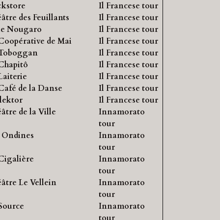
kstore
Il Francese tour
r
âtre des Feuillants
Il Francese tour
c
le Nougaro
Il Francese tour
h
Coopérative de Mai
Il Francese tour
 Toboggan
Il Francese tour
Chapitô
Il Francese tour
Laiterie
Il Francese tour
Café de la Danse
Il Francese tour
lektor
Il Francese tour
âtre de la Ville
Innamorato
tour
 Ondines
Innamorato
tour
Cigalière
Innamorato
tour
âtre Le Vellein
Innamorato
tour
Source
Innamorato
tour