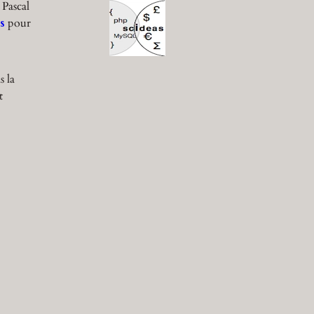
 Pascal
s
pour
s la
t