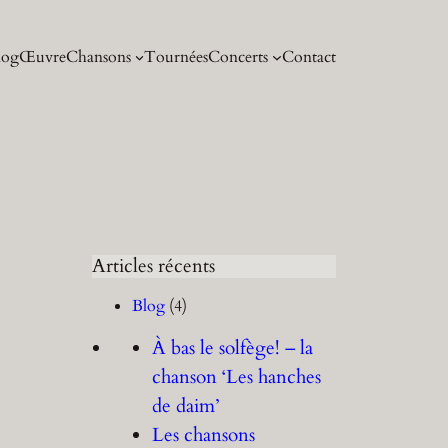
log
Œuvre
Chansons
Tournées
Concerts
Contact
Articles récents
Blog
(4)
À bas le solfège! – la
chanson ‘Les hanches
de daim’
Les chansons