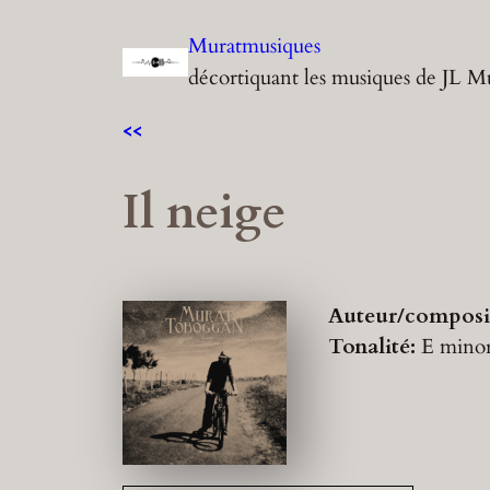
Aller
Muratmusiques
au
décortiquant les musiques de JL M
contenu
<<
Il neige
Auteur/composi
Tonalité:
E mino