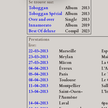
Se trouve sur:
Toboggan
Album
2013
Toboggan Spécial
Album
2013
Over and over
Single
2013
Innamorato
Album
2019
Best Of deluxe
Compil
2023
Prestations
live:
22-03-2013
Marseille
Esp
23-03-2013
Meylan
Mai
27-03-2013
Mâcon
La 
04-04-2013
Évreux
L’A
05-04-2013
Paris
Le 
08-04-2013
Toulouse
Le 
11-04-2013
Montpellier
Sal
13-04-2013
Saint-Ouen-
L’I
l’Aumône
14-04-2013
Laval
6pa