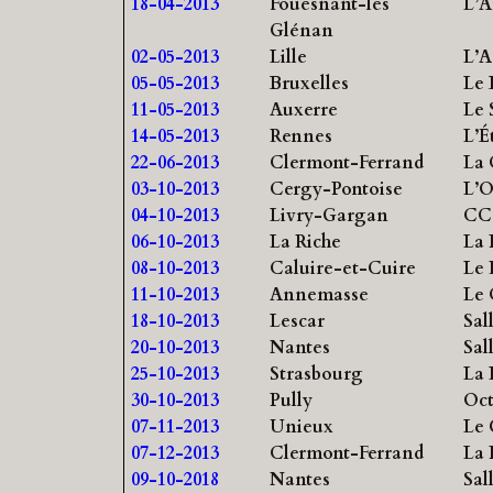
18-04-2013
Fouesnant-les
L’A
Glénan
02-05-2013
Lille
L’A
05-05-2013
Bruxelles
Le 
11-05-2013
Auxerre
Le 
14-05-2013
Rennes
L’É
22-06-2013
Clermont-Ferrand
La 
03-10-2013
Cergy-Pontoise
L’O
04-10-2013
Livry-Gargan
CC
06-10-2013
La Riche
La 
08-10-2013
Caluire-et-Cuire
Le 
11-10-2013
Annemasse
Le 
18-10-2013
Lescar
Sal
20-10-2013
Nantes
Sal
25-10-2013
Strasbourg
La 
30-10-2013
Pully
Oc
07-11-2013
Unieux
Le 
07-12-2013
Clermont-Ferrand
La 
09-10-2018
Nantes
Sal