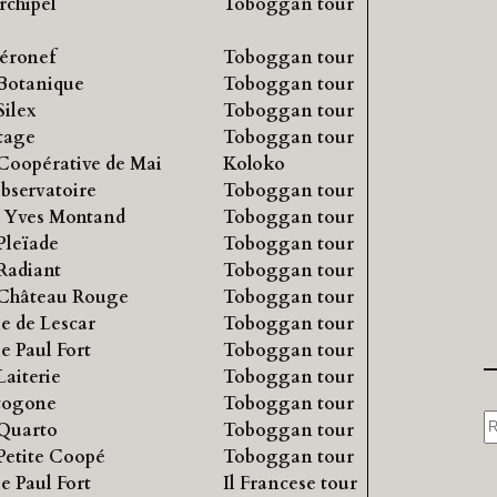
rchipel
Toboggan tour
éronef
Toboggan tour
Botanique
Toboggan tour
Silex
Toboggan tour
tage
Toboggan tour
Coopérative de Mai
Koloko
bservatoire
Toboggan tour
 Yves Montand
Toboggan tour
Pleïade
Toboggan tour
Radiant
Toboggan tour
Château Rouge
Toboggan tour
le de Lescar
Toboggan tour
le Paul Fort
Toboggan tour
Laiterie
Toboggan tour
togone
Toboggan tour
S
Quarto
Toboggan tour
e
Petite Coopé
Toboggan tour
le Paul Fort
Il Francese tour
a