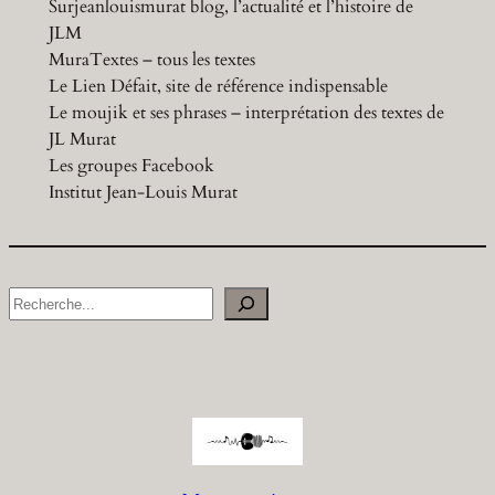
Surjeanlouismurat blog, l’actualité et l’histoire de
JLM
MuraTextes – tous les textes
Le Lien Défait, site de référence indispensable
Le moujik et ses phrases – interprétation des textes de
JL Murat
Les groupes Facebook
Institut Jean-Louis Murat
S
e
a
r
c
h