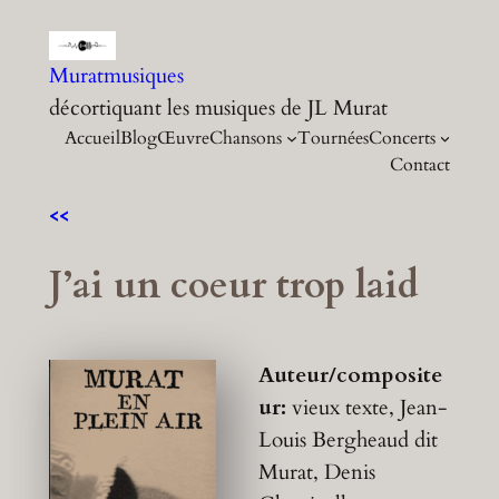
Aller
au
Muratmusiques
contenu
décortiquant les musiques de JL Murat
Accueil
Blog
Œuvre
Chansons
Tournées
Concerts
Contact
<<
J’ai un coeur trop laid
Auteur/composite
ur:
vieux texte, Jean-
Louis Bergheaud dit
Murat, Denis