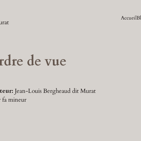
Accueil
B
urat
rdre de vue
teur:
Jean-Louis Bergheaud dit Murat
r
fa mineur