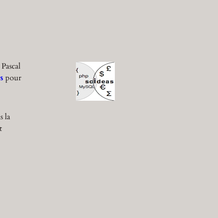
 Pascal
s
pour
s la
t