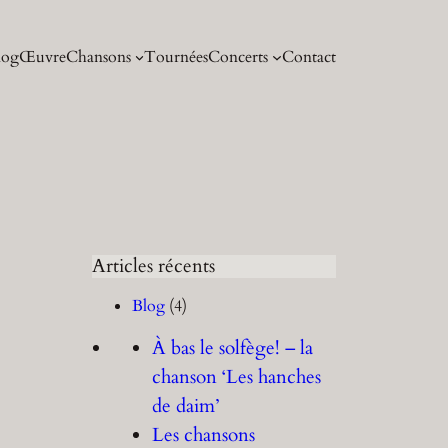
log
Œuvre
Chansons
Tournées
Concerts
Contact
Articles récents
Blog
(4)
À bas le solfège! – la
chanson ‘Les hanches
de daim’
Les chansons