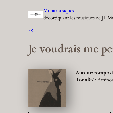
Aller
Muratmusiques
au
décortiquant les musiques de JL M
contenu
<<
Je voudrais me pe
Auteur/composi
Tonalité:
F mino