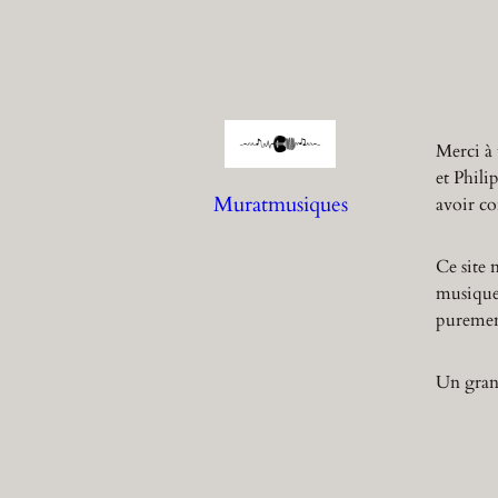
Merci à 
et Phili
Muratmusiques
avoir co
Ce site 
musique,
purement
Un grand