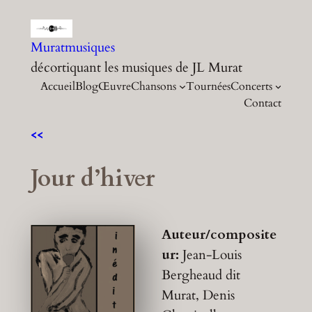
Aller
au
Muratmusiques
contenu
décortiquant les musiques de JL Murat
Accueil
Blog
Œuvre
Chansons
Tournées
Concerts
Contact
<<
Jour d’hiver
Auteur/composite
ur:
Jean-Louis
Bergheaud dit
Murat, Denis