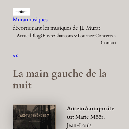
Aller
au
Muratmusiques
contenu
décortiquant les musiques de JL Murat
Accueil
Blog
Œuvre
Chansons
Tournées
Concerts
Contact
<<
La main gauche de la
nuit
Auteur/composite
ur:
Marie Möör,
Jean-Louis