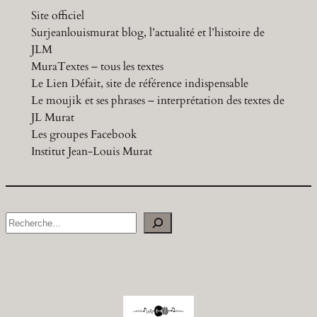
Site officiel
Surjeanlouismurat blog, l’actualité et l’histoire de
JLM
MuraTextes – tous les textes
Le Lien Défait, site de référence indispensable
Le moujik et ses phrases – interprétation des textes de
JL Murat
Les groupes Facebook
Institut Jean-Louis Murat
S
e
a
r
c