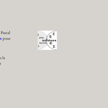
 Pascal
s
pour
s la
t