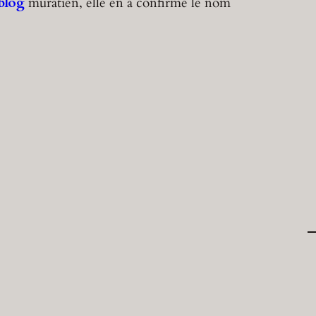
blog
muratien, elle en a confirmé le nom