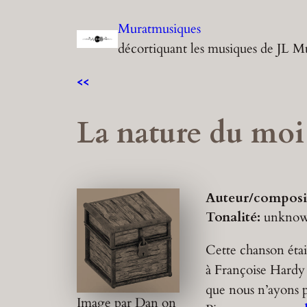
Aller
Muratmusiques
au
décortiquant les musiques de JL M
contenu
<<
La nature du moi
Auteur/composi
Tonalité:
unkno
Cette chanson étai
à Françoise Hardy (
que nous n’ayons 
Image par Dan on