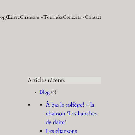
log
Œuvre
Chansons
Tournées
Concerts
Contact
Articles récents
Blog
(4)
À bas le solfège! – la
chanson ‘Les hanches
de daim’
Les chansons