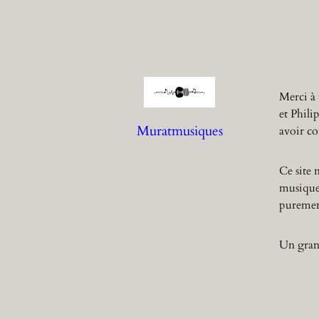
Merci à 
et Phili
Muratmusiques
avoir co
Ce site 
musique,
purement
Un grand