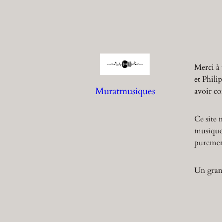
Merci à 
et Phili
Muratmusiques
avoir co
Ce site 
musique,
purement
Un grand