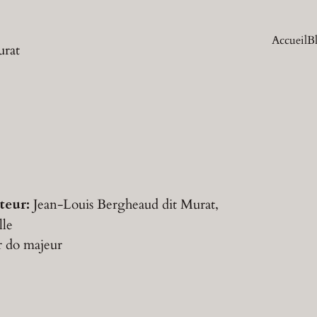
Accueil
B
urat
teur:
Jean-Louis Bergheaud dit Murat,
lle
r
do majeur