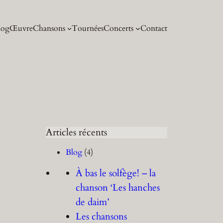
log
Œuvre
Chansons
Tournées
Concerts
Contact
Articles récents
Blog
(4)
À bas le solfège! – la
chanson ‘Les hanches
de daim’
Les chansons