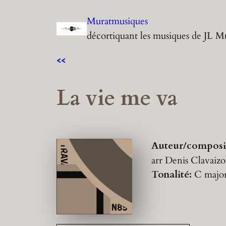
Aller
Muratmusiques
au
décortiquant les musiques de JL M
contenu
<<
La vie me va
Auteur/composi
arr Denis Clavaizo
Tonalité:
C majo