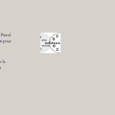
 Pascal
s
pour
s la
t