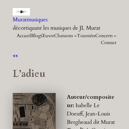
Aller
au
Muratmusiques
contenu
décortiquant les musiques de JL Murat
Accueil
Blog
Œuvre
Chansons
Tournées
Concerts
Contact
<<
L’adieu
Auteur/composite
ur:
Isabelle Le
Doeuff, Jean-Louis
Bergheaud dit Murat