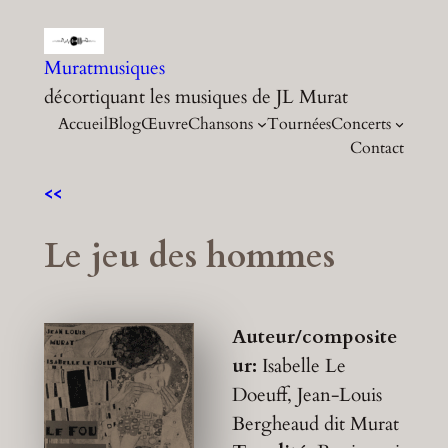
Aller
au
Muratmusiques
contenu
décortiquant les musiques de JL Murat
Accueil
Blog
Œuvre
Chansons
Tournées
Concerts
Contact
<<
Le jeu des hommes
Auteur/composite
ur:
Isabelle Le
Doeuff, Jean-Louis
Bergheaud dit Murat