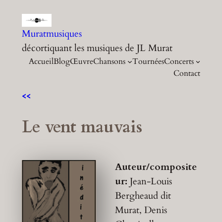
Aller
au
Muratmusiques
contenu
décortiquant les musiques de JL Murat
Accueil
Blog
Œuvre
Chansons
Tournées
Concerts
Contact
<<
Le vent mauvais
Auteur/composite
ur:
Jean-Louis
Bergheaud dit
Murat, Denis