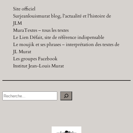
Site officiel
Surjeanlouismurat blog, l’actualité et l’histoire de
JLM
MuraTextes – tous les textes
Le Lien Défait, site de référence indispensable
Le moujik et ses phrases – interprétation des textes de
JL Murat
Les groupes Facebook
Institut Jean-Louis Murat
S
e
a
r
c