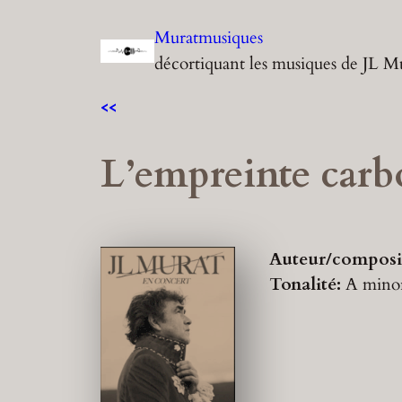
Aller
Muratmusiques
au
décortiquant les musiques de JL M
contenu
<<
L’empreinte carb
Auteur/composi
Tonalité:
A mino