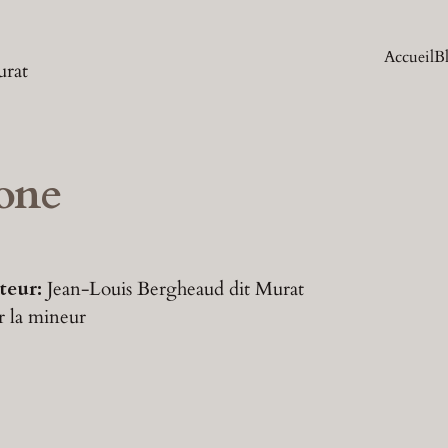
Accueil
B
urat
one
teur:
Jean-Louis Bergheaud dit Murat
r
la mineur