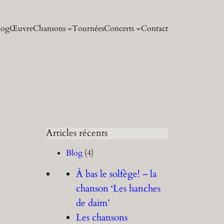
log
Œuvre
Chansons
Tournées
Concerts
Contact
Articles récents
Blog
(4)
À bas le solfège! – la
chanson ‘Les hanches
de daim’
Les chansons