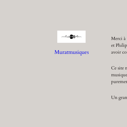
Merci à 
et Phili
Muratmusiques
avoir co
Ce site 
musique,
purement
Un grand