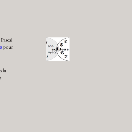
 Pascal
s
pour
s la
t