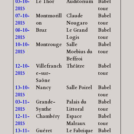
03-10-
Le Thor
Auditorium
Babel
2015
tour
07-10-
Montmorill
Claude
Babel
2015
on
Nougaro
tour
08-10-
Bruz
Le Grand
Babel
2015
Logis
tour
10-10-
Montrouge
Salle
Babel
2015
Moebius du
tour
Beffroi
12-10-
Villefranch
Théâtre
Babel
2015
e-sur-
tour
Saône
13-10-
Nancy
Salle Poirel
Babel
2015
tour
03-11-
Grande-
Palais du
Babel
2015
Synthe
Littoral
tour
12-11-
Chambéry
Espace
Babel
2015
Malraux
tour
13-11-
Guéret
Le Fabrique
Babel