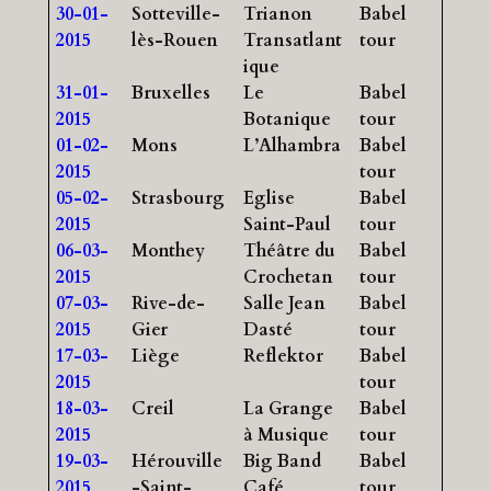
30-01-
Sotteville-
Trianon
Babel
2015
lès-Rouen
Transatlant
tour
ique
31-01-
Bruxelles
Le
Babel
2015
Botanique
tour
01-02-
Mons
L’Alhambra
Babel
2015
tour
05-02-
Strasbourg
Eglise
Babel
2015
Saint-Paul
tour
06-03-
Monthey
Théâtre du
Babel
2015
Crochetan
tour
07-03-
Rive-de-
Salle Jean
Babel
2015
Gier
Dasté
tour
17-03-
Liège
Reflektor
Babel
2015
tour
18-03-
Creil
La Grange
Babel
2015
à Musique
tour
19-03-
Hérouville
Big Band
Babel
2015
-Saint-
Café
tour