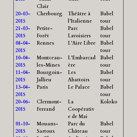
Clair
20-03-
Cherbourg
Théâtre à
Babel
2015
l’Italienne
tour
21-03-
Petite-
Parc
Babel
2015
Forêt
Lavoisiers
tour
08-04-
Rennes
L’Aire Libre
Babel
2015
tour
10-04-
Montceau-
L’Embarcad
Babel
2015
les-Mines
ère
tour
11-04-
Bourgoin-
Les
Babel
2015
Jallieu
Abattoirs
tour
13-04-
Paris
Le Palace
Babel
2015
tour
20-06-
Clermont-
La
Koloko
2015
Ferrand
Coopérativ
e de Mai
01-10-
Mouans-
Parc du
Babel
2015
Sartoux
Château
tour