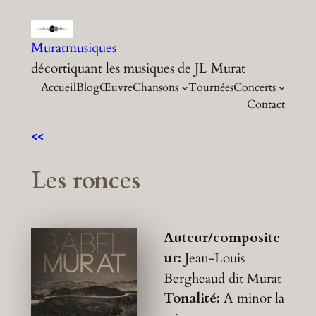
Aller
au
Muratmusiques
contenu
décortiquant les musiques de JL Murat
Accueil
Blog
Œuvre
Chansons
Tournées
Concerts
Contact
<<
Les ronces
Auteur/composite
ur:
Jean-Louis
Bergheaud dit Murat
Tonalité:
A minor
la