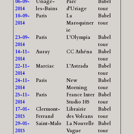
06-09-
Uriage-
Parc
Babel
2014
les-Bains
d’Uriage
tour
10-09-
Paris
La
Babel
2014
Maroquiner
tour
ie
23-09-
Paris
L’Olympia
Babel
2014
tour
14-11-
Auray
CC Athéna
Babel
2014
tour
22-11-
Marciac
L’Astrada
Babel
2014
tour
24-11-
Paris
New
Babel
2014
Morning
tour
25-11-
Paris
France Inter
Babel
2014
Studio 105
tour
17-01-
Clermont-
Librairie
Babel
2015
Ferrand
des Volcans
tour
29-01-
Saint-Malo
La Nouvelle
Babel
2015
Vague
tour