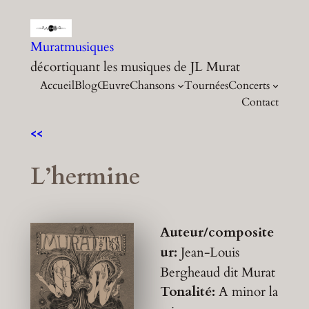
Aller
au
Muratmusiques
contenu
décortiquant les musiques de JL Murat
Accueil
Blog
Œuvre
Chansons
Tournées
Concerts
Contact
<<
L’hermine
Auteur/composite
ur:
Jean-Louis
Bergheaud dit Murat
Tonalité:
A minor
la