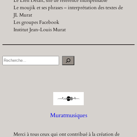
Le Lien Défait, site de référence indispensable
Le moujik et ses phrases – interprétation des textes de
JL Murat
Les groupes Facebook
Institut Jean-Louis Murat
S
e
a
r
c
h
Muratmusiques
Merci à tous ceux qui ont contribué à la création de