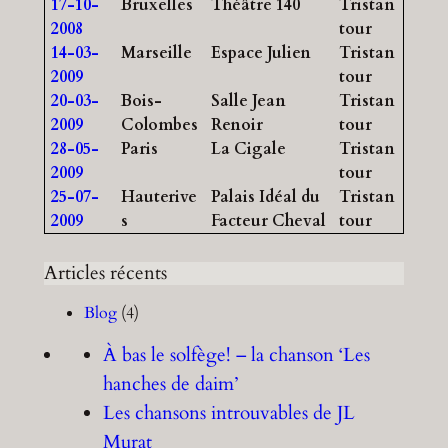
17-10-
Bruxelles
Théâtre 140
Tristan
2008
tour
14-03-
Marseille
Espace Julien
Tristan
2009
tour
20-03-
Bois-
Salle Jean
Tristan
2009
Colombes
Renoir
tour
28-05-
Paris
La Cigale
Tristan
2009
tour
25-07-
Hauterive
Palais Idéal du
Tristan
2009
s
Facteur Cheval
tour
Articles récents
Blog
(4)
À bas le solfège! – la chanson ‘Les
hanches de daim’
Les chansons introuvables de JL
Murat