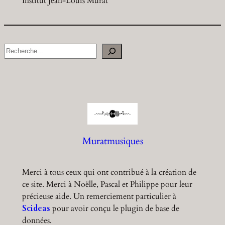
Institut Jean-Louis Murat
S
e
a
r
c
h
Muratmusiques
Merci à tous ceux qui ont contribué à la création de
ce site. Merci à Noëlle, Pascal et Philippe pour leur
précieuse aide. Un remerciement particulier à
Scideas
pour avoir conçu le plugin de base de
données.