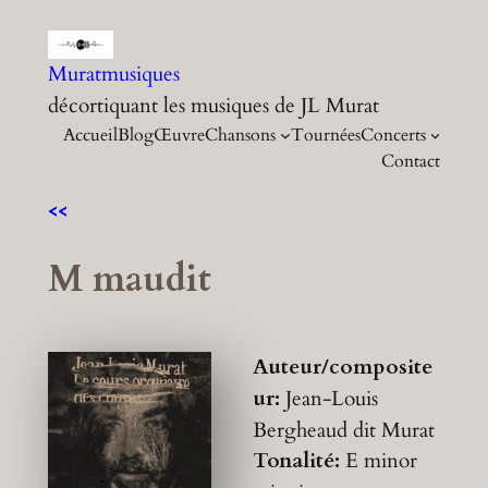
Aller
au
Muratmusiques
contenu
décortiquant les musiques de JL Murat
Accueil
Blog
Œuvre
Chansons
Tournées
Concerts
Contact
<<
M maudit
Auteur/composite
ur:
Jean-Louis
Bergheaud dit Murat
Tonalité:
E minor