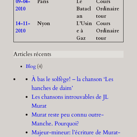
09-04-
Paris
Le
Cours
2010
Batacl
Ordinaire
an
tour
14-11-
Nyon
L’Usin
Cours
2010
e à
Ordinaire
Gaz
tour
Articles récents
Blog
(4)
À bas le solfège! – la chanson ‘Les
hanches de daim’
Les chansons introuvables de JL
Murat
Murat reste peu connu outre-
Manche. Pourquoi?
Majeur-mineur: l’écriture de Murat-