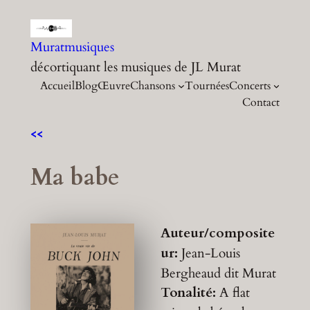
Aller
au
Muratmusiques
contenu
décortiquant les musiques de JL Murat
Accueil
Blog
Œuvre
Chansons
Tournées
Concerts
Contact
<<
Ma babe
Auteur/composite
ur:
Jean-Louis
Bergheaud dit Murat
Tonalité:
A flat