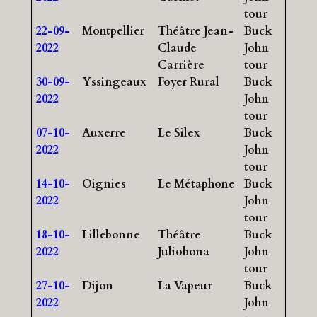
tour
22-09-
Montpellier
Théâtre Jean-
Buck
2022
Claude
John
Carrière
tour
30-09-
Yssingeaux
Foyer Rural
Buck
2022
John
tour
07-10-
Auxerre
Le Silex
Buck
2022
John
tour
14-10-
Oignies
Le Métaphone
Buck
2022
John
tour
18-10-
Lillebonne
Théâtre
Buck
2022
Juliobona
John
tour
27-10-
Dijon
La Vapeur
Buck
2022
John