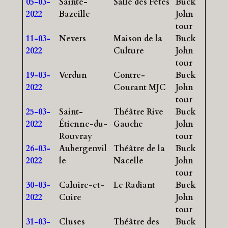
05-03-
Sainte-
Salle des Fêtes
Buck
2022
Bazeille
John
tour
11-03-
Nevers
Maison de la
Buck
2022
Culture
John
tour
19-03-
Verdun
Contre-
Buck
2022
Courant MJC
John
tour
25-03-
Saint-
Théâtre Rive
Buck
2022
Étienne-du-
Gauche
John
Rouvray
tour
26-03-
Aubergenvil
Théâtre de la
Buck
2022
le
Nacelle
John
tour
30-03-
Caluire-et-
Le Radiant
Buck
2022
Cuire
John
tour
31-03-
Cluses
Théâtre des
Buck