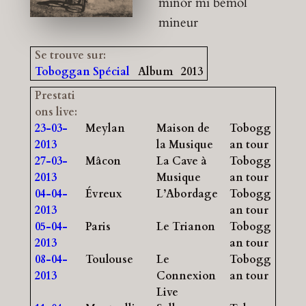
minor
mi bémol
mineur
Se trouve sur:
Toboggan Spécial
Album
2013
Prestati
ons live:
23-03-
Meylan
Maison de
Tobogg
2013
la Musique
an tour
27-03-
Mâcon
La Cave à
Tobogg
2013
Musique
an tour
04-04-
Évreux
L’Abordage
Tobogg
2013
an tour
05-04-
Paris
Le Trianon
Tobogg
2013
an tour
08-04-
Toulouse
Le
Tobogg
2013
Connexion
an tour
Live