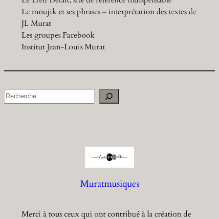
Le moujik et ses phrases – interprétation des textes de
JL Murat
Les groupes Facebook
Institut Jean-Louis Murat
S
e
a
r
c
h
Muratmusiques
Merci à tous ceux qui ont contribué à la création de