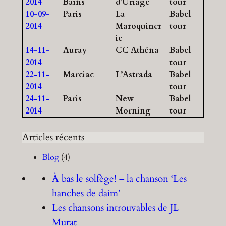
2014
Bains
d’Uriage
tour
10-09-
Paris
La
Babel
2014
Maroquiner
tour
ie
14-11-
Auray
CC Athéna
Babel
2014
tour
22-11-
Marciac
L’Astrada
Babel
2014
tour
24-11-
Paris
New
Babel
2014
Morning
tour
Articles récents
Blog
(4)
À bas le solfège! – la chanson ‘Les
hanches de daim’
Les chansons introuvables de JL
Murat