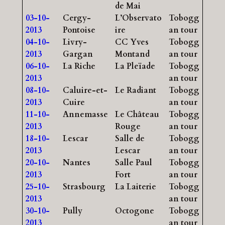
de Mai
03-10-
Cergy-
L’Observato
Tobogg
2013
Pontoise
ire
an tour
04-10-
Livry-
CC Yves
Tobogg
2013
Gargan
Montand
an tour
06-10-
La Riche
La Pleïade
Tobogg
2013
an tour
08-10-
Caluire-et-
Le Radiant
Tobogg
2013
Cuire
an tour
11-10-
Annemasse
Le Château
Tobogg
2013
Rouge
an tour
18-10-
Lescar
Salle de
Tobogg
2013
Lescar
an tour
20-10-
Nantes
Salle Paul
Tobogg
2013
Fort
an tour
25-10-
Strasbourg
La Laiterie
Tobogg
2013
an tour
30-10-
Pully
Octogone
Tobogg
2013
an tour