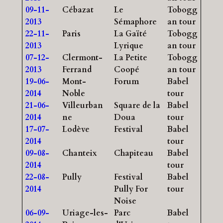
09-11-
Cébazat
Le
Tobogg
2013
Sémaphore
an tour
22-11-
Paris
La Gaïté
Tobogg
2013
Lyrique
an tour
07-12-
Clermont-
La Petite
Tobogg
2013
Ferrand
Coopé
an tour
19-06-
Mont-
Forum
Babel
2014
Noble
tour
21-06-
Villeurban
Square de la
Babel
2014
ne
Doua
tour
17-07-
Lodève
Festival
Babel
2014
tour
09-08-
Chanteix
Chapiteau
Babel
2014
tour
22-08-
Pully
Festival
Babel
2014
Pully For
tour
Noise
06-09-
Uriage-les-
Parc
Babel