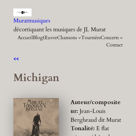
Aller
au
Muratmusiques
contenu
décortiquant les musiques de JL Murat
Accueil
Blog
Œuvre
Chansons
Tournées
Concerts
Contact
<<
Michigan
Auteur/composite
ur:
Jean-Louis
Bergheaud dit Murat
Tonalité:
E flat