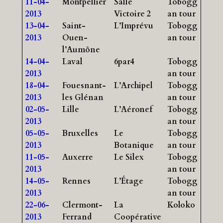
11-04-
Montpellier
Salle
Tobogg
2013
Victoire 2
an tour
13-04-
Saint-
L’Imprévu
Tobogg
2013
Ouen-
an tour
l’Aumône
14-04-
Laval
6par4
Tobogg
2013
an tour
18-04-
Fouesnant-
L’Archipel
Tobogg
2013
les Glénan
an tour
02-05-
Lille
L’Aéronef
Tobogg
2013
an tour
05-05-
Bruxelles
Le
Tobogg
2013
Botanique
an tour
11-05-
Auxerre
Le Silex
Tobogg
2013
an tour
14-05-
Rennes
L’Étage
Tobogg
2013
an tour
22-06-
Clermont-
La
Koloko
2013
Ferrand
Coopérative