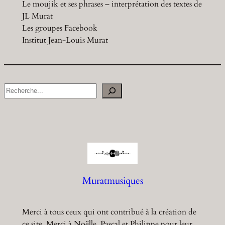
Le moujik et ses phrases – interprétation des textes de
JL Murat
Les groupes Facebook
Institut Jean-Louis Murat
S
e
a
r
c
h
Muratmusiques
Merci à tous ceux qui ont contribué à la création de
ce site. Merci à Noëlle, Pascal et Philippe pour leur