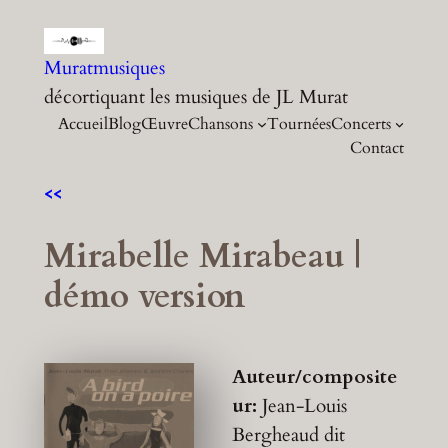
Aller
au
Muratmusiques
contenu
décortiquant les musiques de JL Murat
Accueil
Blog
Œuvre
Chansons
Tournées
Concerts
Contact
<<
Mirabelle Mirabeau |
démo version
Auteur/composite
ur:
Jean-Louis
Bergheaud dit