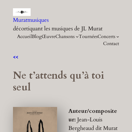
Aller
au
Muratmusiques
contenu
décortiquant les musiques de JL Murat
Accueil
Blog
Œuvre
Chansons
Tournées
Concerts
Contact
<<
Ne t’attends qu’à toi
seul
Auteur/composite
ur:
Jean-Louis
Bergheaud dit Murat