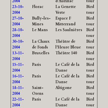
2004
d’Aurillac
tour
23-10-
Florac
La Genette
Bird
2004
Verte
tour
27-10-
Bully-les-
Espace F
Bird
2004
Mines
Mitterrand
tour
28-10-
Le Mans
Les Saulnières
Bird
2004
tour
30-10-
La Chaux
Théâtre de
Bird
2004
de Fonds
l’Heure Bleue
tour
13-11-
Bruxelles
Théâtre 140
Bird
2004
tour
15-11-
Paris
Le Café de la
Bird
2004
Danse
tour
16-11-
Paris
Le Café de la
Bird
2004
Danse
tour
18-11-
Saint-
Altigone
Bird
2004
Orens
tour
22-11-
Paris
Le Café de la
Bird
2004
Danse
tour