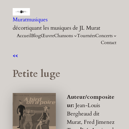
Aller
au
Muratmusiques
contenu
décortiquant les musiques de JL Murat
Accueil
Blog
Œuvre
Chansons
Tournées
Concerts
Contact
<<
Petite luge
Auteur/composite
ur:
Jean-Louis
Bergheaud dit
Murat, Fred Jimenez