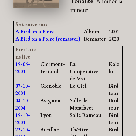
Tonalité:
A minor
la
mineur
Se trouve sur:
A Bird on a Poire
Album
2004
A Bird on a Poire (remaster)
Remaster
2020
Prestatio
ns live:
19-06-
Clermont-
La
Kolo
2004
Ferrand
Coopérative
ko
de Mai
07-10-
Grenoble
Le Ciel
Bird
2004
tour
08-10-
Avignon
Salle de
Bird
2004
Montfavet
tour
19-10-
Lyon
Salle Rameau
Bird
2004
tour
22-10-
Aurillac
Théâtre
Bird