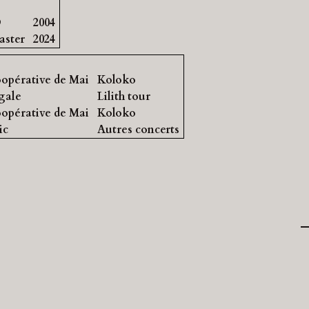
D
2004
ster
2024
opérative de Mai
Koloko
gale
Lilith tour
opérative de Mai
Koloko
ic
Autres concerts