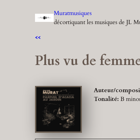
Aller
Muratmusiques
au
décortiquant les musiques de JL M
contenu
<<
Plus vu de femm
Auteur/composi
Tonalité:
B mino