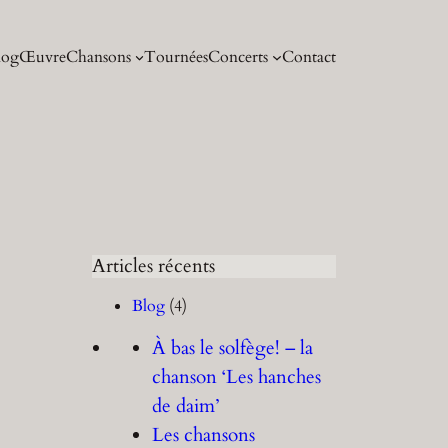
log
Œuvre
Chansons
Tournées
Concerts
Contact
Articles récents
Blog
(4)
À bas le solfège! – la
chanson ‘Les hanches
de daim’
Les chansons