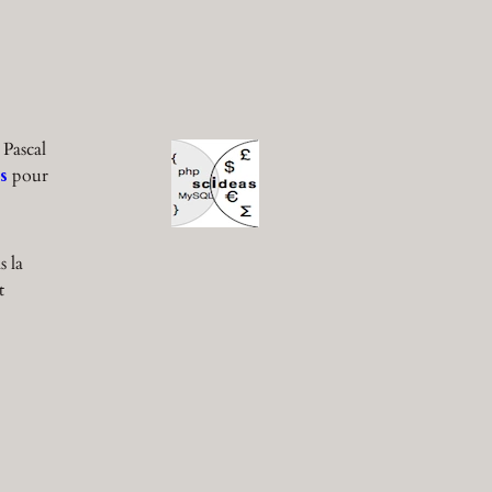
 Pascal
s
pour
s la
t