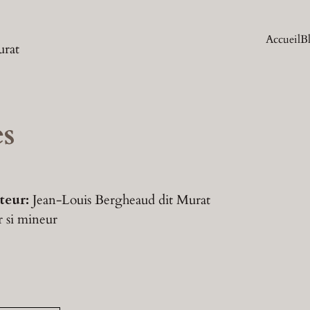
Accueil
B
urat
es
teur:
Jean-Louis Bergheaud dit Murat
r
si mineur