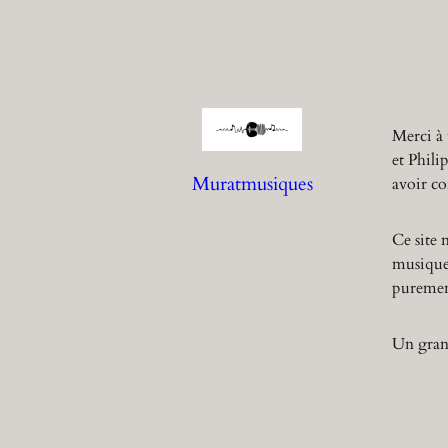
Merci à 
et Phili
Muratmusiques
avoir co
Ce site 
musique,
purement
Un grand