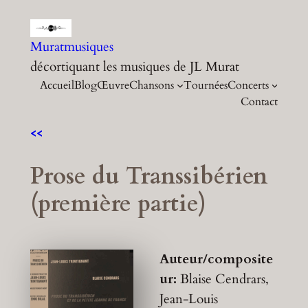
Aller
au
Muratmusiques
contenu
décortiquant les musiques de JL Murat
Accueil
Blog
Œuvre
Chansons
Tournées
Concerts
Contact
<<
Prose du Transsibérien
(première partie)
Auteur/composite
ur:
Blaise Cendrars,
Jean-Louis