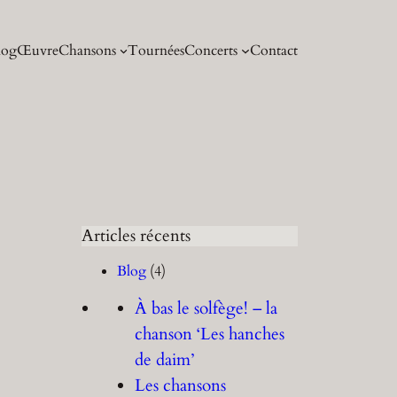
log
Œuvre
Chansons
Tournées
Concerts
Contact
Articles récents
Blog
(4)
À bas le solfège! – la
chanson ‘Les hanches
de daim’
Les chansons