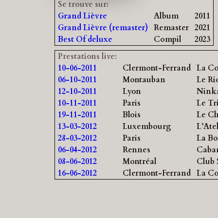
Se trouve sur:
Grand Lièvre
Album
2011
Grand Lièvre (remaster)
Remaster
2021
Best Of deluxe
Compil
2023
Prestations live:
10-06-2011
Clermont-Ferrand
La Co
06-10-2011
Montauban
Le Ri
12-10-2011
Lyon
Nink
10-11-2011
Paris
Le Tr
19-11-2011
Blois
Le C
13-03-2012
Luxembourg
L’Atel
28-03-2012
Paris
La Bo
06-04-2012
Rennes
Cabar
08-06-2012
Montréal
Club 
16-06-2012
Clermont-Ferrand
La Co