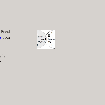
 Pascal
s
pour
s la
t