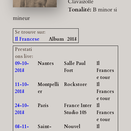
Clavaizolle
Tonalité:
B minor
si
mineur
Se trouve sur:
Il Francese
Album
2018
Prestati
ons live:
09-10-
Nantes
Salle Paul
Il
2018
Fort
Frances
e tour
11-10-
Montpelli
Rockstore
Il
2018
er
Frances
e tour
24-10-
Paris
France Inter
Il
2018
Studio 105
Frances
e tour
08-11-
Saint-
Nouvel
Il