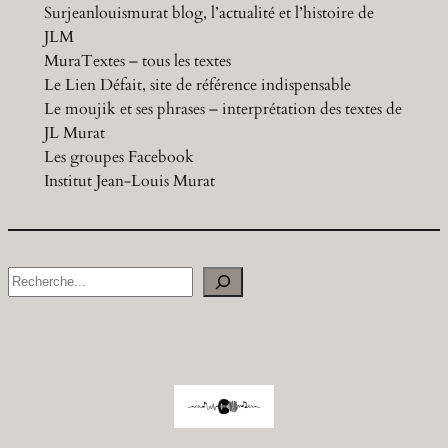
Surjeanlouismurat blog, l’actualité et l’histoire de
JLM
MuraTextes – tous les textes
Le Lien Défait, site de référence indispensable
Le moujik et ses phrases – interprétation des textes de
JL Murat
Les groupes Facebook
Institut Jean-Louis Murat
S
e
a
r
c
h