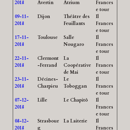
2018
Avertin
Atrium
Frances
e tour
09-11-
Dijon
Théâtre des
Il
2018
Feuillants
Frances
e tour
17-11-
Toulouse
Salle
Il
2018
Nougaro
Frances
e tour
22-11-
Clermont
La
Il
2018
-Ferrand
Coopérative
Frances
de Mai
e tour
23-11-
Décines-
Le
Il
2018
Charpieu
Toboggan
Frances
e tour
07-12-
Lille
Le Chapitô
Il
2018
Frances
e tour
08-12-
Strasbour
La Laiterie
Il
2018
g
Frances