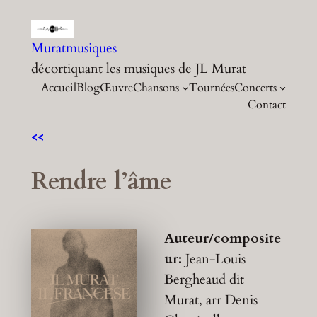
Aller
au
Muratmusiques
contenu
décortiquant les musiques de JL Murat
Accueil
Blog
Œuvre
Chansons
Tournées
Concerts
Contact
<<
Rendre l’âme
Auteur/composite
ur:
Jean-Louis
Bergheaud dit
Murat, arr Denis