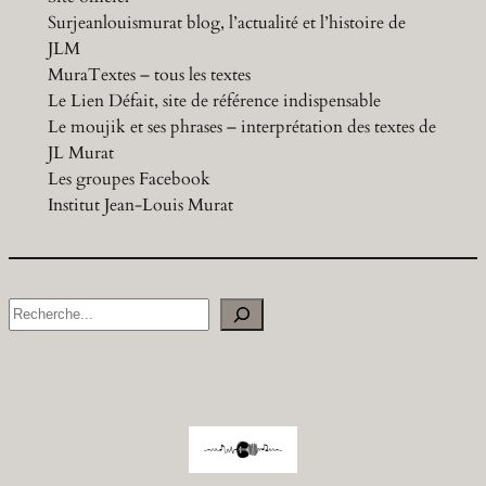
Surjeanlouismurat blog, l’actualité et l’histoire de
JLM
MuraTextes – tous les textes
Le Lien Défait, site de référence indispensable
Le moujik et ses phrases – interprétation des textes de
JL Murat
Les groupes Facebook
Institut Jean-Louis Murat
S
e
a
r
c
h