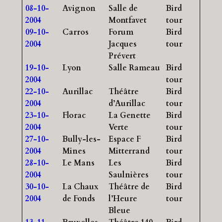
08-10-
Avignon
Salle de
Bird
2004
Montfavet
tour
09-10-
Carros
Forum
Bird
2004
Jacques
tour
Prévert
19-10-
Lyon
Salle Rameau
Bird
2004
tour
22-10-
Aurillac
Théâtre
Bird
2004
d’Aurillac
tour
23-10-
Florac
La Genette
Bird
2004
Verte
tour
27-10-
Bully-les-
Espace F
Bird
2004
Mines
Mitterrand
tour
28-10-
Le Mans
Les
Bird
2004
Saulnières
tour
30-10-
La Chaux
Théâtre de
Bird
2004
de Fonds
l’Heure
tour
Bleue