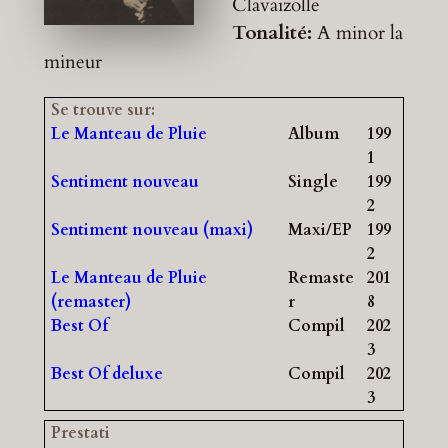
Clavaizolle
Tonalité:
A minor
la
mineur
Se trouve sur:
Le Manteau de Pluie
Album
199
1
Sentiment nouveau
Single
199
2
Sentiment nouveau (maxi)
Maxi/EP
199
2
Le Manteau de Pluie
Remaste
201
(remaster)
r
8
Best Of
Compil
202
3
Best Of deluxe
Compil
202
3
Prestati