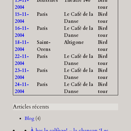
13-11-
Bruxelles
Théâtre 140
Bird
2004
tour
15-11-
Paris
Le Café de la
Bird
2004
Danse
tour
16-11-
Paris
Le Café de la
Bird
2004
Danse
tour
18-11-
Saint-
Altigone
Bird
2004
Orens
tour
22-11-
Paris
Le Café de la
Bird
2004
Danse
tour
23-11-
Paris
Le Café de la
Bird
2004
Danse
tour
24-11-
Paris
Le Café de la
Bird
2004
Danse
tour
Articles récents
Blog
(4)
À bas le solfège! – la chanson ‘Les