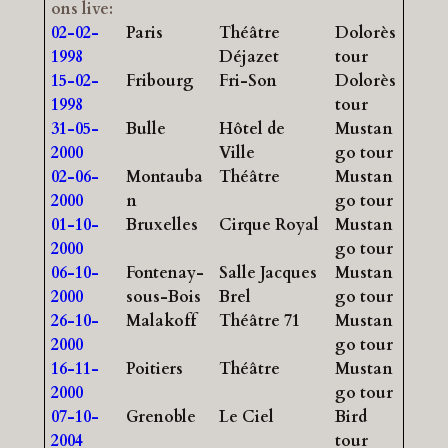
ons live:
02-02-
Paris
Théâtre
Dolorès
1998
Déjazet
tour
15-02-
Fribourg
Fri-Son
Dolorès
1998
tour
31-05-
Bulle
Hôtel de
Mustan
2000
Ville
go tour
02-06-
Montauba
Théâtre
Mustan
2000
n
go tour
01-10-
Bruxelles
Cirque Royal
Mustan
2000
go tour
06-10-
Fontenay-
Salle Jacques
Mustan
2000
sous-Bois
Brel
go tour
26-10-
Malakoff
Théâtre 71
Mustan
2000
go tour
16-11-
Poitiers
Théâtre
Mustan
2000
go tour
07-10-
Grenoble
Le Ciel
Bird
2004
tour