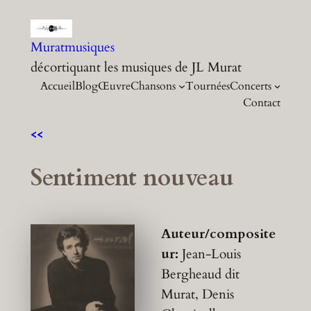
Aller
au
Muratmusiques
contenu
décortiquant les musiques de JL Murat
Accueil
Blog
Œuvre
Chansons
Tournées
Concerts
Contact
<<
Sentiment nouveau
Auteur/composite
ur:
Jean-Louis
Bergheaud dit
Murat, Denis