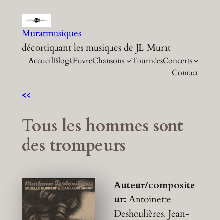
Aller
au
Muratmusiques
contenu
décortiquant les musiques de JL Murat
Accueil
Blog
Œuvre
Chansons
Tournées
Concerts
Contact
<<
Tous les hommes sont
des trompeurs
Auteur/composite
ur:
Antoinette
Deshoulières, Jean-