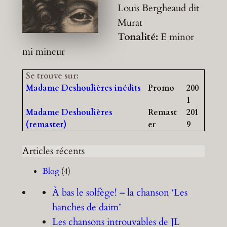
Louis Bergheaud dit
Murat
Tonalité:
E minor
mi mineur
Se trouve sur:
Madame Deshoulières inédits
Promo
200
1
Madame Deshoulières
Remast
201
(remaster)
er
9
Articles récents
Blog
(4)
À bas le solfège! – la chanson ‘Les
hanches de daim’
Les chansons introuvables de JL