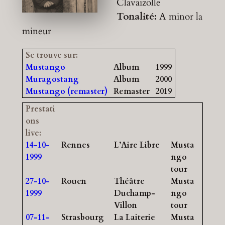
Clavaizolle
Tonalité:
A minor
la
mineur
Se trouve sur:
Mustango
Album
1999
Muragostang
Album
2000
Mustango (remaster)
Remaster
2019
Prestati
ons
live:
14-10-
Rennes
L’Aire Libre
Musta
1999
ngo
tour
27-10-
Rouen
Théâtre
Musta
1999
Duchamp-
ngo
Villon
tour
07-11-
Strasbourg
La Laiterie
Musta