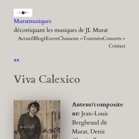
Aller
au
Muratmusiques
contenu
décortiquant les musiques de JL Murat
Accueil
Blog
Œuvre
Chansons
Tournées
Concerts
Contact
<<
Viva Calexico
Auteur/composite
ur:
Jean-Louis
Bergheaud dit
Murat, Denis