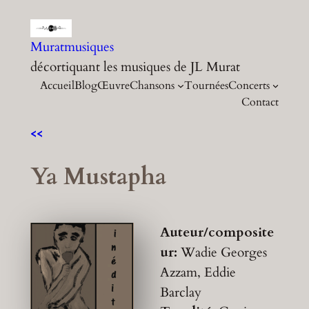
Aller
au
Muratmusiques
contenu
décortiquant les musiques de JL Murat
Accueil
Blog
Œuvre
Chansons
Tournées
Concerts
Contact
<<
Ya Mustapha
Auteur/composite
ur:
Wadie Georges
Azzam, Eddie
Barclay