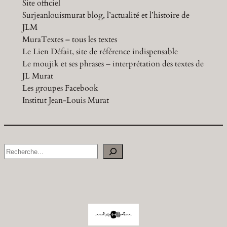
Site officiel
Surjeanlouismurat blog, l’actualité et l’histoire de
JLM
MuraTextes – tous les textes
Le Lien Défait, site de référence indispensable
Le moujik et ses phrases – interprétation des textes de
JL Murat
Les groupes Facebook
Institut Jean-Louis Murat
S
e
a
r
c
h