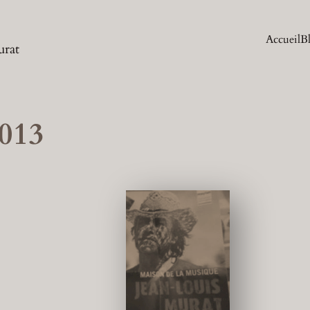
Accueil
B
urat
2013