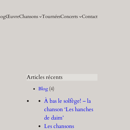
log
Œuvre
Chansons
Tournées
Concerts
Contact
Articles récents
Blog
(4)
À bas le solfège! – la
chanson ‘Les hanches
de daim’
Les chansons