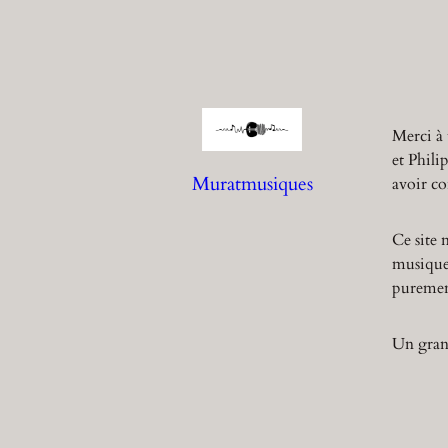
Merci à 
et Phili
Muratmusiques
avoir co
Ce site 
musique,
purement
Un grand