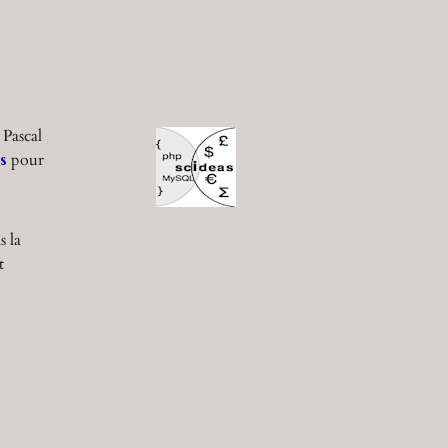
 Pascal
s
pour
s la
t