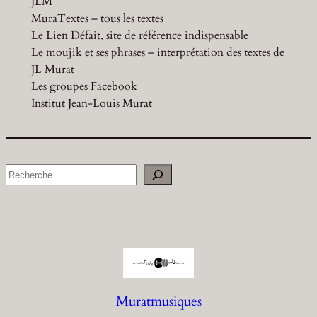
JLM
MuraTextes – tous les textes
Le Lien Défait, site de référence indispensable
Le moujik et ses phrases – interprétation des textes de
JL Murat
Les groupes Facebook
Institut Jean-Louis Murat
S
e
a
r
c
h
Muratmusiques