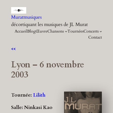
Aller
au
Muratmusiques
contenu
décortiquant les musiques de JL Murat
Accueil
Blog
Œuvre
Chansons
Tournées
Concerts
Contact
<<
Lyon – 6 novembre
2003
Tournée:
Lilith
Salle: Ninkasi Kao