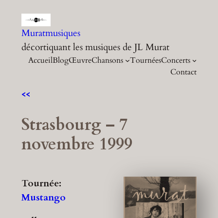
Aller
au
Muratmusiques
contenu
décortiquant les musiques de JL Murat
Accueil
Blog
Œuvre
Chansons
Tournées
Concerts
Contact
<<
Strasbourg – 7
novembre 1999
Tournée:
Mustango