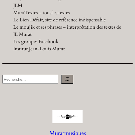
JLM
MuraTextes – tous les textes
Le Lien Défait, site de référence indispensable
Le moujik et ses phrases – interprétation des textes de
JL Murat
Les groupes Facebook
Institut Jean-Louis Murat
S
e
a
r
c
h
Muratmusiques