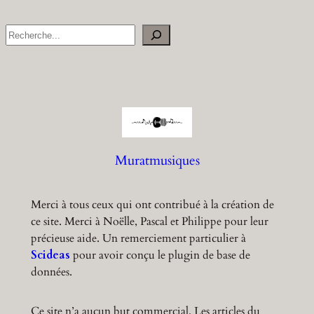
S
e
a
r
c
h
Muratmusiques
Merci à tous ceux qui ont contribué à la création de
ce site. Merci à Noëlle, Pascal et Philippe pour leur
précieuse aide. Un remerciement particulier à
Scideas
pour avoir conçu le plugin de base de
données.
Ce site n’a aucun but commercial. Les articles du