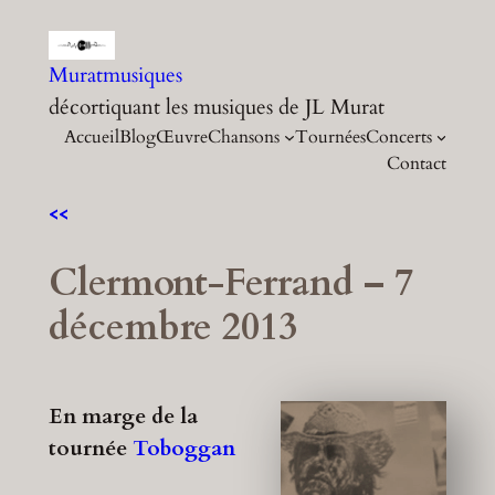
Aller
au
Muratmusiques
contenu
décortiquant les musiques de JL Murat
Accueil
Blog
Œuvre
Chansons
Tournées
Concerts
Contact
<<
Clermont-Ferrand – 7
décembre 2013
En marge de la
tournée
Toboggan