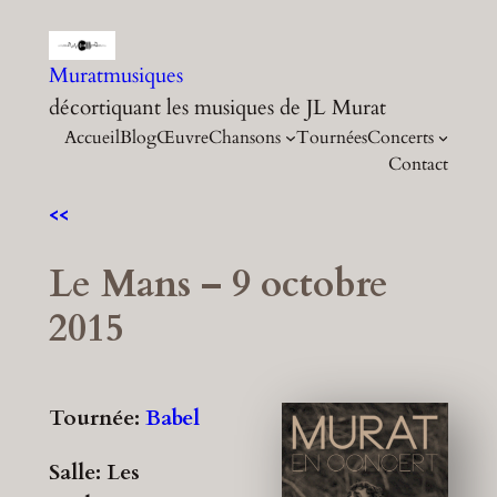
Aller
au
Muratmusiques
contenu
décortiquant les musiques de JL Murat
Accueil
Blog
Œuvre
Chansons
Tournées
Concerts
Contact
<<
Le Mans – 9 octobre
2015
Tournée:
Babel
Salle: Les