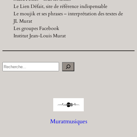
Le Lien Défait, site de référence indispensable
Le moujik et ses phrases – interprétation des textes de
JL Murat
Les groupes Facebook
Institut Jean-Louis Murat
S
e
a
r
c
h
Muratmusiques