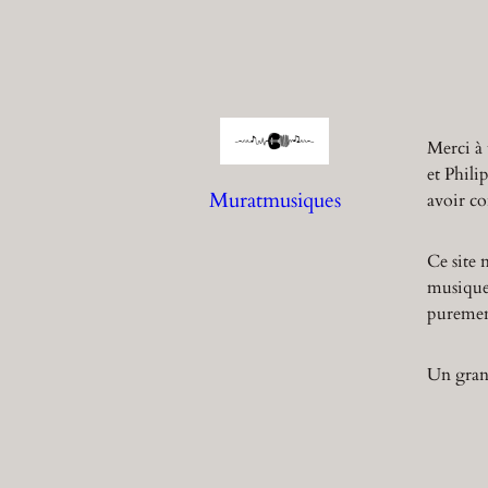
Merci à 
et Phili
Muratmusiques
avoir co
Ce site 
musique,
purement
Un grand