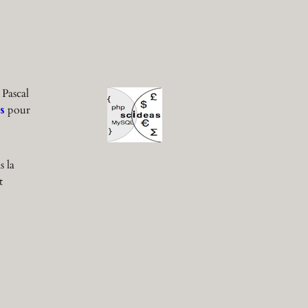
 Pascal
s
pour
s la
t