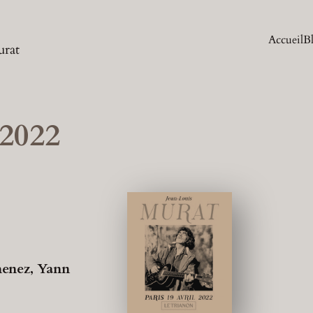
Accueil
B
urat
 2022
imenez, Yann