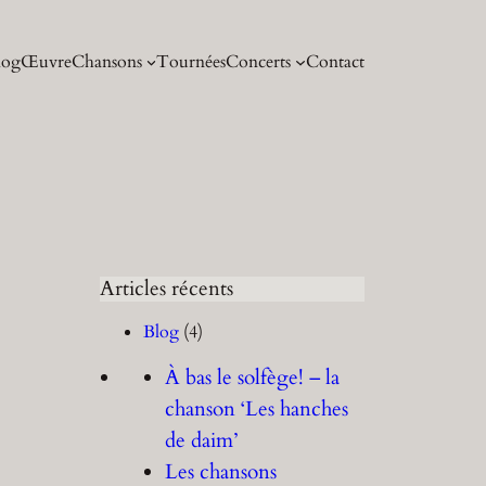
log
Œuvre
Chansons
Tournées
Concerts
Contact
Articles récents
Blog
(4)
À bas le solfège! – la
chanson ‘Les hanches
de daim’
Les chansons