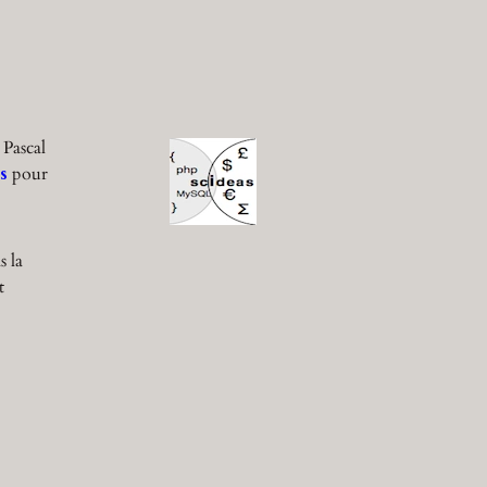
 Pascal
s
pour
s la
t