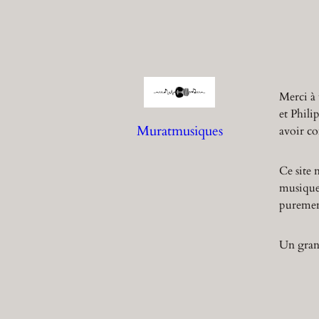
Merci à 
et Phili
Muratmusiques
avoir co
Ce site 
musique,
purement
Un grand