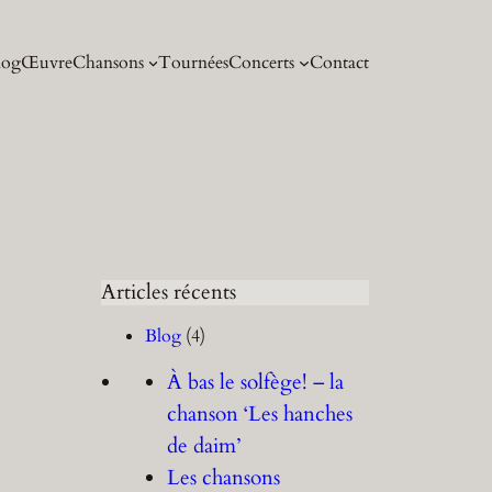
log
Œuvre
Chansons
Tournées
Concerts
Contact
Articles récents
Blog
(4)
À bas le solfège! – la
chanson ‘Les hanches
de daim’
Les chansons