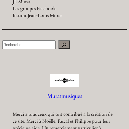
JL Murat
Les groupes Facebook
Institut Jean-Louis Murat
S
e
a
r
c
h
Muratmusiques
Merci à tous ceux qui ont contribué à la création de
ce site. Merci à Noëlle, Pascal et Philippe pour leur
précieuse aide. Un remerciement particulier à