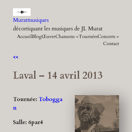
Aller
au
Muratmusiques
contenu
décortiquant les musiques de JL Murat
Accueil
Blog
Œuvre
Chansons
Tournées
Concerts
Contact
<<
Laval – 14 avril 2013
Tournée:
Tobogga
n
Salle: 6par4