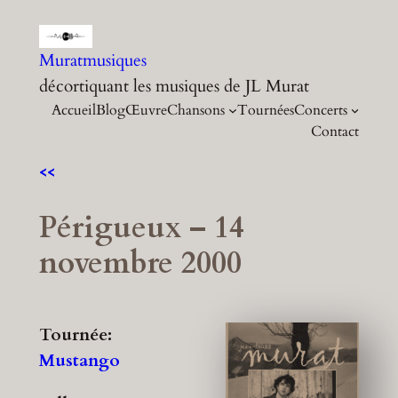
Aller
au
Muratmusiques
contenu
décortiquant les musiques de JL Murat
Accueil
Blog
Œuvre
Chansons
Tournées
Concerts
Contact
<<
Périgueux – 14
novembre 2000
Tournée:
Mustango