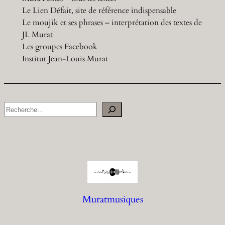
Le Lien Défait, site de référence indispensable
Le moujik et ses phrases – interprétation des textes de
JL Murat
Les groupes Facebook
Institut Jean-Louis Murat
S
e
a
r
c
h
Muratmusiques