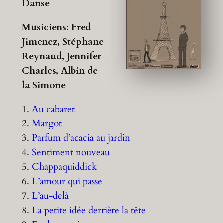
Danse
Musiciens: Fred
Jimenez, Stéphane
Reynaud, Jennifer
Charles, Albin de
la Simone
1.
Au cabaret
2.
Margot
3.
Parfum d’acacia au jardin
4.
Sentiment nouveau
5.
Chappaquiddick
6.
L’amour qui passe
7.
L’au-delà
8.
La petite idée derrière la tête