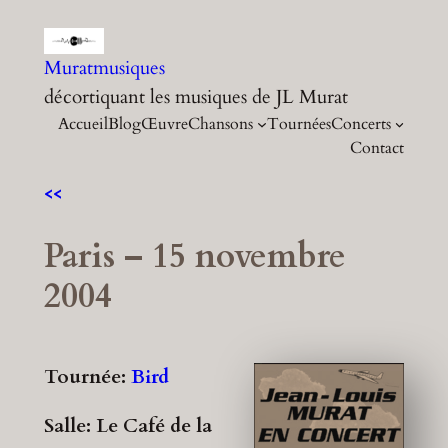
Aller
au
Muratmusiques
contenu
décortiquant les musiques de JL Murat
Accueil
Blog
Œuvre
Chansons
Tournées
Concerts
Contact
<<
Paris – 15 novembre
2004
Tournée:
Bird
Salle: Le Café de la