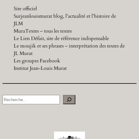
Site officiel
Surjeanlouismurat blog, l’actualité et l’histoire de
JLM
MuraTextes – tous les textes
Le Lien Défait, site de référence indispensable
Le moujik et ses phrases – interprétation des textes de
JL Murat
Les groupes Facebook
Institut Jean-Louis Murat
S
e
a
r
c