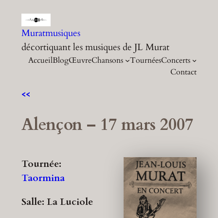
Aller
au
Muratmusiques
contenu
décortiquant les musiques de JL Murat
Accueil
Blog
Œuvre
Chansons
Tournées
Concerts
Contact
<<
Alençon – 17 mars 2007
Tournée:
Taormina
Salle: La Luciole