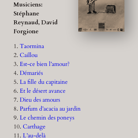
Musiciens:
Stéphane
Reynaud, David
Forgione
1.
Taormina
2.
Caillou
3.
Est-ce bien l’amour?
4.
Démariés
5.
La fille du capitaine
6.
Et le désert avance
7.
Dieu des amours
8.
Parfum d’acacia au jardin
9.
Le chemin des poneys
10.
Carthage
11.
L’au-delà