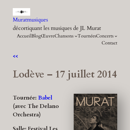
Aller
au
Muratmusiques
contenu
décortiquant les musiques de JL Murat
Accueil
Blog
Œuvre
Chansons
Tournées
Concerts
Contact
<<
Lodève – 17 juillet 2014
Tournée:
Babel
(avec The Delano
Orchestra)
Salle: Festival Les