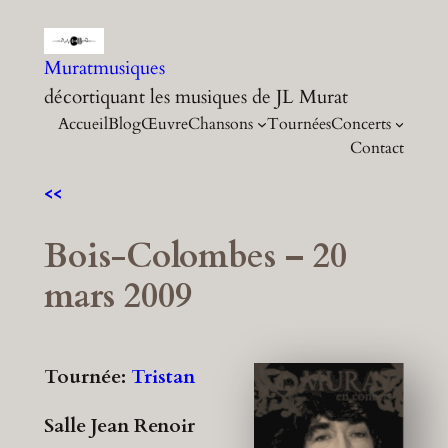
Aller
au
Muratmusiques
contenu
décortiquant les musiques de JL Murat
Accueil
Blog
Œuvre
Chansons
Tournées
Concerts
Contact
<<
Bois-Colombes – 20
mars 2009
Tournée:
Tristan
Salle Jean Renoir