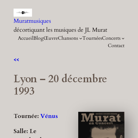
Aller
au
Muratmusiques
contenu
décortiquant les musiques de JL Murat
Accueil
Blog
Œuvre
Chansons
Tournées
Concerts
Contact
<<
Lyon – 20 décembre
1993
Tournée:
Vénus
Salle: Le