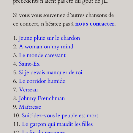
précédents n’aient pas été du goût de JL.
Si vous vous souvenez d’autres chansons de
ce concert, n’hésitez pas à
nous contacter
.
1.
Jeune pluie sur le chardon
2.
A woman on my mind
3.
Le monde caressant
4.
Saint-Ex
5.
Si je devais manquer de toi
6.
Le corridor humide
7.
Verseau
8.
Johnny Frenchman
9.
Maîtresse
10.
Suicidez-vous le peuple est mort
11.
Le garçon qui maudit les filles
12.
La fin du parcours