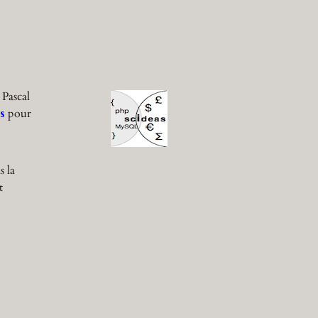
 Pascal
s
pour
s la
t