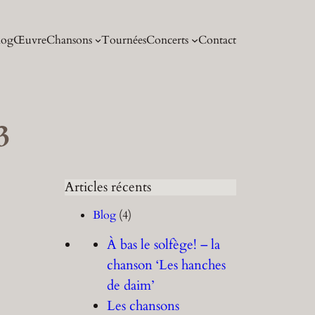
log
Œuvre
Chansons
Tournées
Concerts
Contact
3
Articles récents
Blog
(4)
À bas le solfège! – la
chanson ‘Les hanches
de daim’
Les chansons