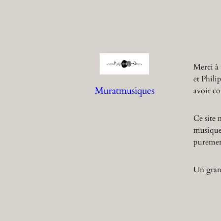
Merci à 
et Phili
Muratmusiques
avoir co
Ce site 
musique,
purement
Un grand