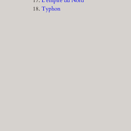
17.
L’empire du Nord
18.
Typhon