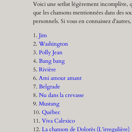
Voici une setlist légèrement incomplète,
que les chansons mentionnées dans des so
personnels. Si vous en connaissez d’autres,
1.
Jim
2.
Washington
3.
Polly Jean
4.
Bang bang
5.
Rivière
6.
Ami amour amant
7.
Belgrade
8.
Nu dans la crevasse
9.
Mustang
10.
Québec
11.
Viva Calexico
12.
La chanson de Dolorès (L’irregulière)