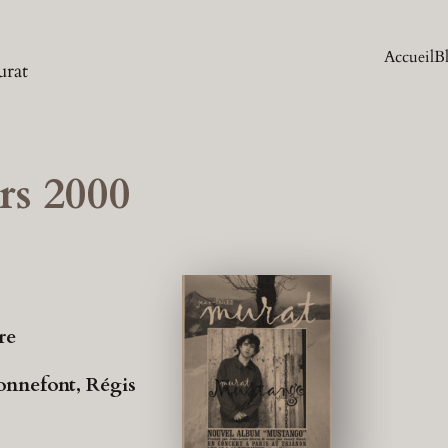
Accueil
B
urat
rs 2000
re
onnefont, Régis