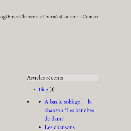
log
Œuvre
Chansons
Tournées
Concerts
Contact
Articles récents
Blog
(4)
À bas le solfège! – la
chanson ‘Les hanches
de daim’
Les chansons