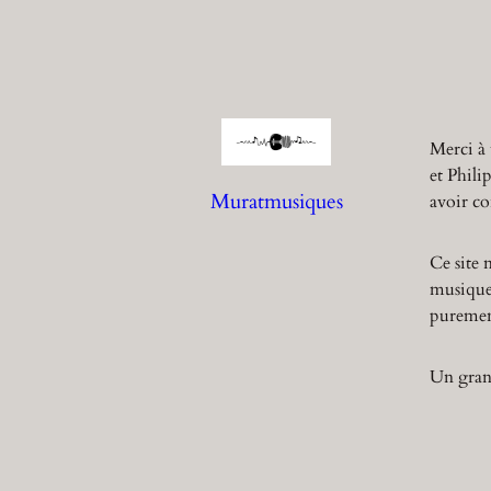
Merci à 
et Phili
Muratmusiques
avoir co
Ce site 
musique,
purement
Un grand