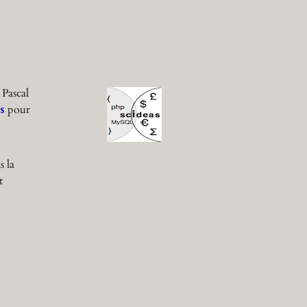
 Pascal
s
pour
s la
t